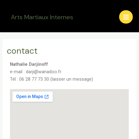
Aller
Main
au
Arts Martiaux Internes
Men
contenu
contact
Nathalie Darjinoff
e-mail : darji@wanadoo.fr
Tél : 06 28 77 73 30 (laisser un message)