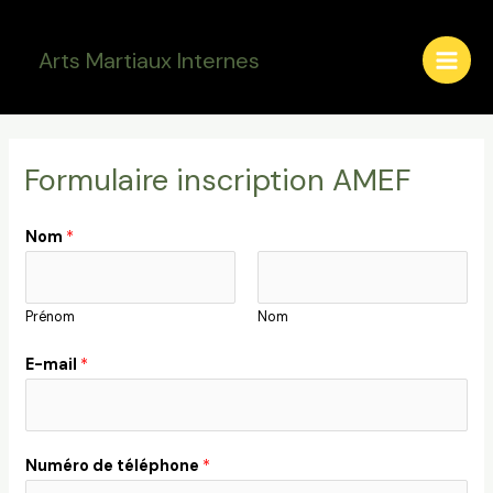
Aller
Main
au
Arts Martiaux Internes
Men
contenu
Formulaire inscription AMEF
Nom
*
Prénom
Nom
E-mail
*
Numéro de téléphone
*